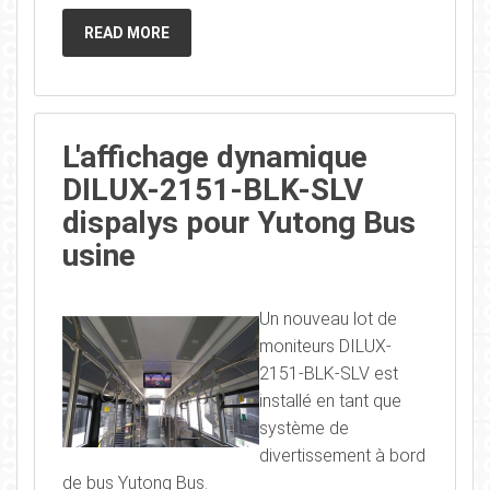
READ MORE
L'affichage dynamique
DILUX-2151-BLK-SLV
dispalys pour Yutong Bus
usine
Un nouveau lot de
moniteurs DILUX-
2151-BLK-SLV est
installé en tant que
système de
divertissement à bord
de bus Yutong Bus.