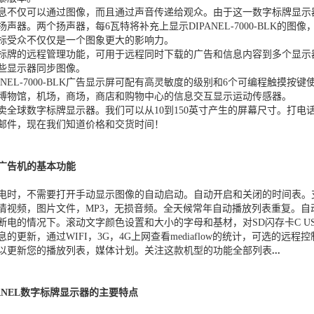
息不仅可以通过图像，而且通过声音传递给观众。由于这一数字标牌显示
扬声器。两个扬声器，每6瓦特将补充上显示DIPANEL-7000-BLK的图像
标受众不仅仅是一个图象更大的影响力。
标牌的远程管理功能，可用于远程同时下载的广告和信息内容到多个显示
些显示器同步图像。
PANEL-7000-BLK广告显示屏可配有高灵敏度的级别和6个可编程触摸按键
博物馆，机场，商场，商店和购物中心的信息交互显示运动传感器。
卖全球数字标牌显示器。我们可以从10到150英寸产生的屏幕尺寸。打电
邮件，现在我们知道价格和交货时间！
广告机的基本功能
电时，不需要打开手动显示图像的自动启动。自动开启和关闭的时间表。
清视频，图片文件，MP3，无损音频。全天候常年自动播放列表重复。自
断电的情况下。滚动文字颜色设置​​和大小的字母和基材，对SD闪存卡C U
息的更新，通过WIFI，3G，4G上网查看mediaflow的统计，可选的远程控
以更新您的播放列表，媒体计划。关注这款机型的功能全部列表
...
PANEL数字标牌显示器的主要特点