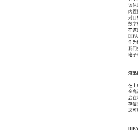
该信
内置
对目
数字
在这
DI
作为
我们
电子
液晶
在上
全高
启在
存信
您可
DI