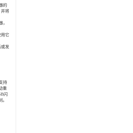
器的
，并将
器，
使用它
话或发
支持
动重
SB闪
制。