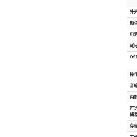
外
颜
电
耗
OS
操
音
内
可
储
存