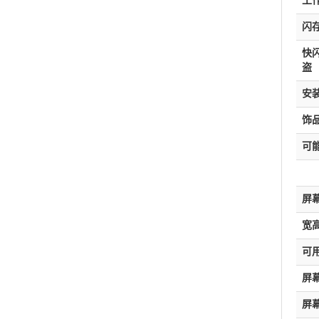
工
闪
快
盗
安
饰
可
屏
宽
可
屏
屏