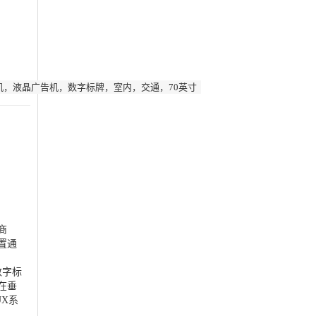
，液晶广告机，数字标牌，室内，交通，70英寸
商
置通
数字标
在垂
UX系