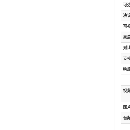
可
决
可视
亮
对
支
响
视
图
音