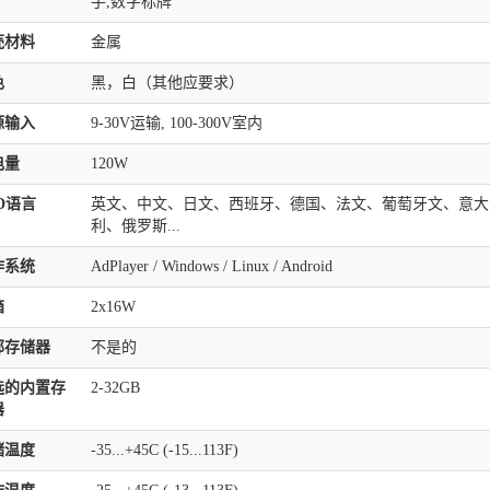
手,数字标牌
壳材料
金属
色
黑，白（其他应要求）
源输入
9-30V运输, 100-300V室内
电量
120W
D语言
英文、中文、日文、西班牙、德国、法文、葡萄牙文、意大
利、俄罗斯...
作系统
AdPlayer / Windows / Linux / Android
箱
2x16W
部存储器
不是的
选的内置存
2-32GB
器
储温度
-35...+45C (-15...113F)