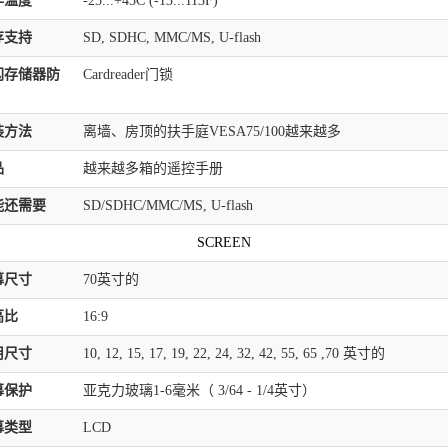
作温度
-25...+45C (-13...113F)
存支持
SD, SDHC, MMC/MS, U-flash
闪存储器防
Cardreader门锁
装方法
离墙、房顶的扶手庭VESA75/100越来越多
品
越来越多箱的遥控手册
能还需要
SD/SDHC/MMC/MS, U-flash
SCREEN
幕尺寸
70英寸的
高比
16:9
用尺寸
10, 12, 15, 17, 19, 22, 24, 32, 42, 55, 65 ,70 英寸的
幕保护
亚克力玻璃1-6毫米（ 3/64 - 1/4英寸）
幕类型
LCD