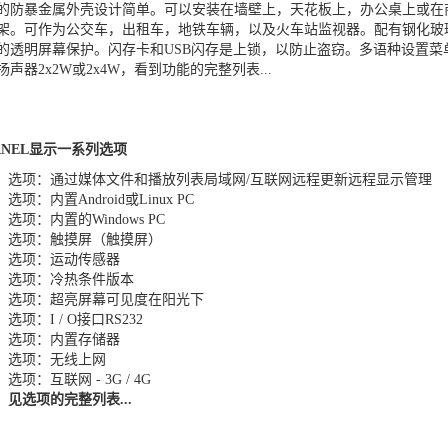
的防暴金属外壳设计简单。可以安装在墙壁上，天花板上，办公桌上或在
架。可作为公交车，出租车，地铁车辆，以及火车站监视器。配有钢化玻
的透明屏幕保护。闪存卡和USB闪存是上锁，以防止盗窃。多语种设置菜
扬声器2x2W或2x4W，看到功能的完整列
表...
PANEL显示一系列选项
选项​​：通过媒体文件和播放列表局域网/互联网远程更新远程显示管理
选项​​：内置Android或Linux PC
选项​​：内置的Windows PC
选项​​：触摸屏（触摸屏）
选项​​：运动传感器
选项​​：冷热条件版本
选项​​：超亮屏幕可见度在阳光下
选项​​：I / O接口RS232
选项​​：内置存储器
选项​​：无线上网
选项​​：互联网 - 3G / 4G
见选项的完整列表...