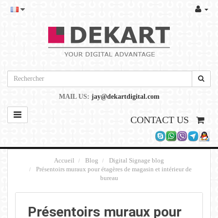
MAIL US:
jay@dekartdigital.com
CONTACT US
Accueil
Blog
Digital Signage blog
Présentoirs muraux pour étagères de magasin et intérieur de
bureau
Présentoirs muraux pour