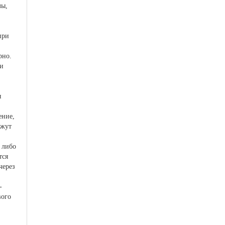
лы,
при
рно.
и
я
ение,
ажут
 либо
тся
через
-
вого