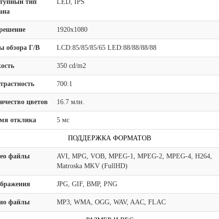
тупный тип
LED, IPS
ана
решение
1920x1080
ы обзора Г/В
LCD:85/85/85/65 LED:88/88/88/88
ость
350 cd/m2
трастность
700:1
ичество цветов
16.7 млн.
мя отклика
5 мс
ПОДДЕРЖКА ФОРМАТОВ
ео файлы
AVI, MPG, VOB, MPEG-1, MPEG-2, MPEG-4, H264,
Matroska MKV (FullHD)
бражения
JPG, GIF, BMP, PNG
ио файлы
MP3, WMA, OGG, WAV, AAC, FLAC