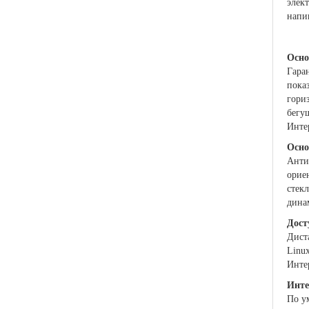
элек
напи
Осно
Гара
показ
гори
бегу
Инте
Осно
Анти
орие
стек
дина
Дост
Дист
Linu
Инте
Инте
По у