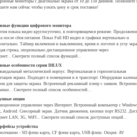
тронные мониторы с диагональю экрана от 10 до 150 дюймов. Позвоните
шите нам сейчас чтобы узнать цену и срок поставки!
вные функции цифрового монитора
нтия показа видео круглосуточно, в повторяющемся режиме. Продолжени
а после сбоя питания. Показ Full HD видео и графики вертикально и
зонтально. Таймер включения и выключения, время и логотип в углу экра
щая строка, опционально дистанционное управление через
рнет...
Смотрите полный список функций...
вные особенности серии DILUX
вандальный металлический корпус. Вертикальная и горизонтальная
нтация экрана. Подходит в помещения и в транспорт. Оборудован калены
лом для защиты экрана. Встроенный рекламный плеер с замком. Встроен
мики...
Смотрите полный список особенностей...
упные опции
анционное управление через Интернет. Встроенный компьютер с Windows
x, Android. Сенсорный экран. Датчик движения, кнопки порт RS232. Дос
рнет LAN, 3G, WiFI...
Смотрите полный список доступных опций...
рфейсы устройства
молчанию - SD флеш карта, CF флеш карта, USB флеш. Опция: AV