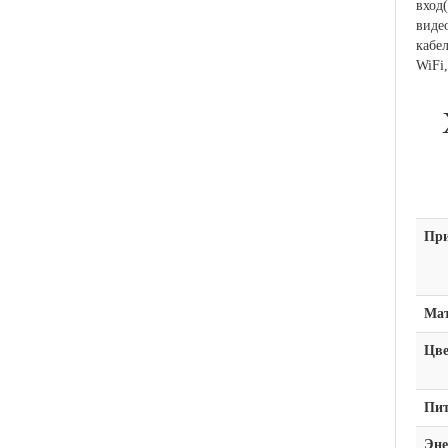
вход
виде
кабе
WiFi
При
Мат
Цве
Пит
Эне