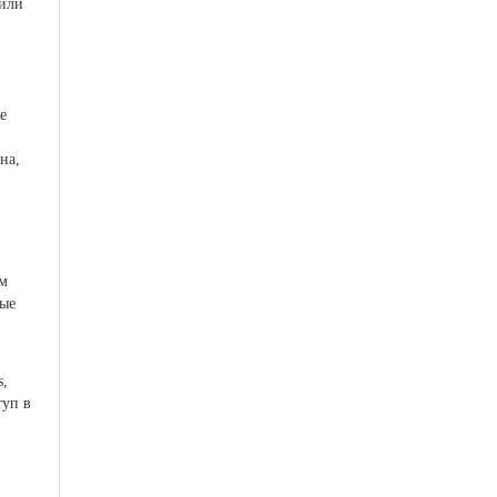
 или
е
на,
м
ные
,
туп в