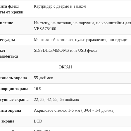
ита флеш
Картридер с дверью и замком
ты от кражи
пление
На стену, на потолок, на поручни, на кронштейны дл
VESA75/100
ессуары
Монтажный комплект, пульт управления, инструкция
жет
SD/SDHC/MMC/MS или USB флеш
адобиться
ЭКРАН
гональ экрана
55 дюймов
порции экрана
16:9
тупные экраны
22, 32, 42, 55, 65 дюймов
ита экрана
Акриловое стекло, 1-6 мм ( 3/64 - 1/4 дюйма)
 экрана
LCD