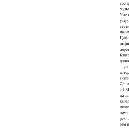
восп
музы
Уже 
устр
верт
начи
Цифр
инфо
перез
Благ
доно
звук
кото
знач
Данн
с US
на з
кабел
позв
памя
рекл
Мы п