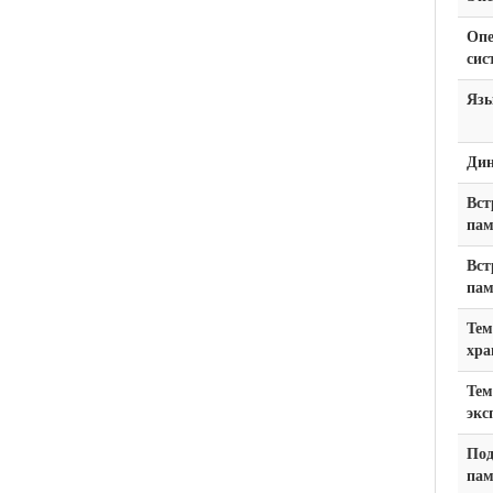
Опе
сис
Яз
Ди
Вст
пам
Вст
пам
Тем
хра
Тем
экс
Под
пам