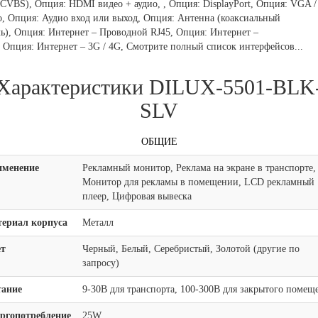
(CVBS), Опция: HDMI видео + аудио, , Опция: DisplayPort, Опция: VGA 
о, Опция: Аудио вход или выход, Опция: Антенна (коаксиальный
ль), Опция: Интернет – Проводной RJ45, Опция: Интернет –
, Опция: Интернет – 3G / 4G,
Смотрите полный список интерфейсов...
Характеристики DILUX-5501-BLK
SLV
ОБЩИЕ
менение
Рекламный монитор, Реклама на экране в транспорте,
Монитор для рекламы в помещении, LCD рекламный
плеер, Цифровая вывеска
ериал корпуса
Металл
т
Черный, Белый, Серебристый, Золотой (другие по
запросу)
ание
9-30В для транспорта, 100-300В для закрытого помещ
ргопотребление
25W