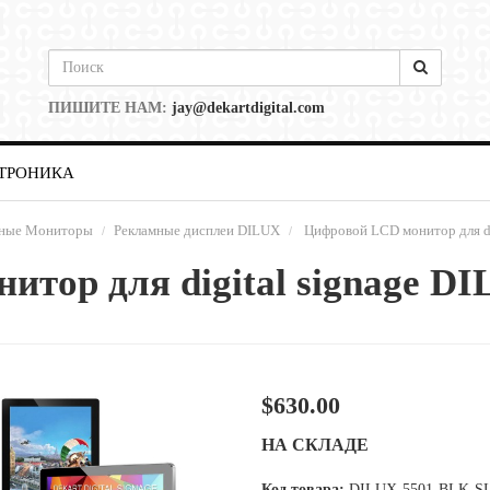
ПИШИТЕ НАМ:
jay@dekartdigital.com
ТРОНИКА
мные Мониторы
Рекламные дисплеи DILUX
Цифровой LCD монитор для di
итор для digital signage D
$630.00
НА СКЛАДЕ
Код товара:
DILUX-5501-BLK-S