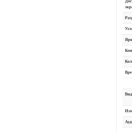
Дос
экр
Раз
Угл
Ярк
Кон
Кол
Вре
Вид
Изо
Ауд