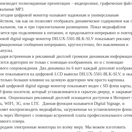
роизводит полноэкранные презентации – видеоролики, графические фай
кальные MP3.
сегодня цифровой монитор называют надежным и универсальным
ойством, так как он позволяет отображать динамическое содержимое как 
икальном, так и при горизонтальном размещении. Показ медиафайлов
тается при подключении к питанию, и продолжается непрерывно и повто
овой digital signage монитор DILUX-5501-BLK-SLV показывает рекламу 
рмационные сообщения непрерывно, круглосуточно, без выключения и
апуска.
одаря встроенным в рекламный дисплей громким динамикам информаци
сится аудитории не только с помощью изображения, но и с помощью
ового сопровождения. Два динамика по 6 ватт каждый дополнят изображ
рое показывается на цифровой LCD вывеске DILUX-5501-BLK-SLV, и ок
ительно большее влияние на целевую аудиторию чем просто картинка.
ый цифровой digital signage монитор показывает видео с SD флеш карты,
B флеш носителя, который устанавливается в скрытую дверцу, и закрывае
амок. Опционально рекламный дисплей оснащается доступом в Интернет 
ь, WIFI, 3G, или LTE. Данная функция называется Digital Signage, и
оляет воспроизводить медиафайлы, загруженные на установленную флеш
ть через Интернет с помощью встроенной платы профессионального сете
амного плеера.
родаем электронные мониторы по всему миру. Мы можем изготовить