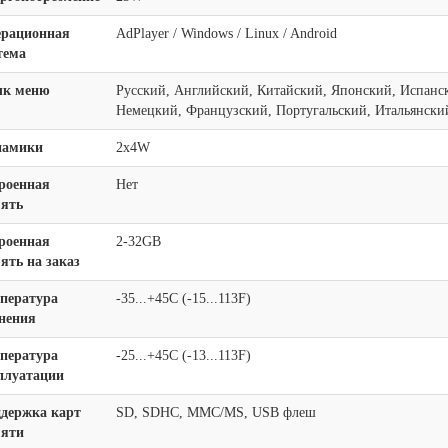
рационная
AdPlayer / Windows / Linux / Android
тема
ык меню
Русский, Английский, Китайский, Японский, Испанс
Немецкий, Французский, Португальский, Итальянский
намики
2x4W
роенная
Нет
ять
роенная
2-32GB
ять на заказ
пература
-35...+45C (-15...113F)
нения
пература
-25...+45C (-13...113F)
плуатации
держка карт
SD, SDHC, MMC/MS, USB флеш
яти