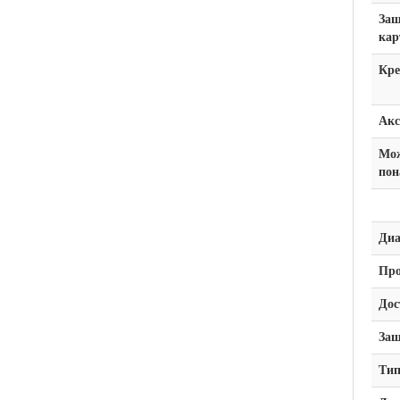
Защ
кар
Кре
Акс
Мо
пон
Диа
Про
Дос
Защ
Тип