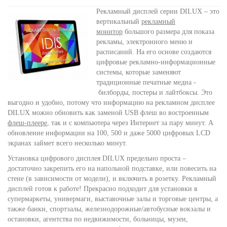
Рекламный дисплей серии DILUX – это
вертикальный
рекламный
монитор
большого размера для показа
рекламы, электронного меню и
расписаний. На его основе создаются
цифровые рекламно-информационные
системы, которые заменяют
традиционные печатные медиа -
билборды, постеры и лайтбоксы. Это
выгодно и удобно, потому что информацию на рекламном дисплее
DILUX можно обновить как заменой USB флеш во востроенным
флеш-плеере
, так и с компьютера через Интернет за пару минут. А
обновление информации на 100, 500 и даже 5000 цифровых LCD
экранах займет всего несколько минут.
Установка цифрового дисплея DILUX предельно проста –
достаточно закрепить его на напольной подставке, или повесить на
стене (в зависимости от модели), и включить в розетку. Рекламный
дисплей готов к работе! Прекрасно подходит для установки в
супермаркеты, универмаги, выставочные залы и торговые центры, а
также банки, спортзалы, железнодорожные/автобусные вокзалы и
остановки, агентства по недвижимости, больницы, музеи,