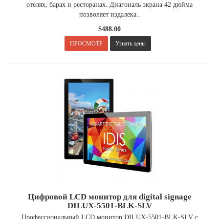
отелях, барах и ресторанах. Диагональ экрана 42 дюйма
позволяет издалека..
$488.00
.
ПРОСМОТР
Узнать цены
Цифровой LCD монитор для digital signage
DILUX-5501-BLK-SLV
Профессиональный LCD монитор DILUX-5501-BLK-SLV с