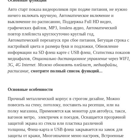
Основные функции
Авто старт показа видеороликов при подаче питания, не нужно
ничего включать вручную, Автоматическое включение и
выключение по расписанию, Поддержка Full HD видео,
графических файлов, MP3, lossless аудио, Автоматический
повтор плейлиста круглосуточно круглый год,
Автоматический перезапуск при сбое питания, Бегущая строка с
настройкой цвета и размера букв и подложки, Обновление
информации на SD флеш карте c USB флеш, Статистика показов
медиафалов,
Опционально дистанционное управление через WIFI,
3G, 4G Internet. Можно обновлять плейлист, медиафайлы,
расписание,
cмотрите полный список функций...
Основные особенности
Прочный металлический корпус в строгом дизайне, Можно
повесить на стену, потолоку, поставить на ресепшн, или на
полку магазина, Применяется как монитор для автобуса, такси,
вагонов метро, электричек и поездов, Оснащается прозрачной
защитой экрана из стекла или пластика различной
толщины, Флеш-карта и USB флеш закрывается на замок для
защиты от кражи, Многоязычное меню настроек, Встроенные