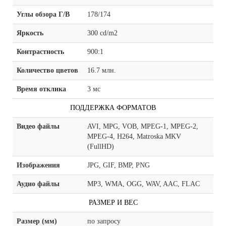
Углы обзора Г/В
178/174
Яркость
300 cd/m2
Контрастность
900:1
Количество цветов
16.7 млн.
Время отклика
3 мс
ПОДДЕРЖКА ФОРМАТОВ
Видео файлы
AVI, MPG, VOB, MPEG-1, MPEG-2,
MPEG-4, H264, Matroska MKV
(FullHD)
Изображения
JPG, GIF, BMP, PNG
Аудио файлы
MP3, WMA, OGG, WAV, AAC, FLAC
РАЗМЕР И ВЕС
Размер (мм)
по запросу