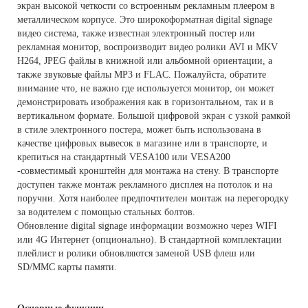
экран высокой четкости со встроенным рекламным плеером в
металлическом корпусе. Это широкоформатная digital signage
видео система, также известная электронный постер или
рекламная монитор, воспроизводит видео ролики AVI и MKV
H264, JPEG файлы в книжной или альбомной ориентации, а
также звуковые файлы MP3 и FLAC. Пожалуйста, обратите
внимание что, не важно где используется монитор, он может
демонстрировать изображения как в горизонтальном, так и в
вертикальном формате. Большой цифровой экран с узкой рамкой
в стиле электронного постера, может быть использована в
качестве цифровых вывесок в магазине или в транспорте, и
крепиться на стандартный VESA100 или VESA200
-совместимый кронштейн для монтажа на стену. В транспорте
доступен также монтаж рекламного дисплея на потолок и на
поручни. Хотя наиболее предпочтителен монтаж на перегородку
за водителем с помощью стальных болтов.
Обновление digital signage информации возможно через WIFI
или 4G Интернет (опционально). В стандартной комплектации
плейлист и ролики обновляются заменой USB флеш или
SD/MMC карты памяти.