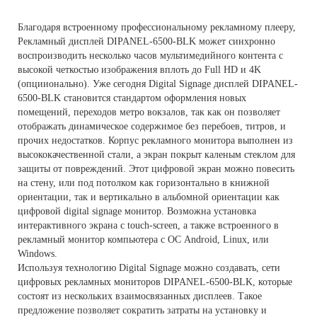
Благодаря встроенному профессиональному рекламному плееру,
Рекламный дисплей DIPANEL-6500-BLK может синхронно
воспроизводить несколько часов мультимедийного контента с
высокой четкостью изображения вплоть до Full HD и 4K
(опциионально). Уже сегодня Digital Signage дисплей DIPANEL-
6500-BLK становится стандартом оформления новых
помещений, переходов метро вокзалов, так как он позволяет
отображать динамическое содержимое без перебоев, титров, и
прочих недостатков. Корпус рекламного монитора выполнен из
высококачественной стали, а экран покрыт каленым стеклом для
защиты от повреждений. Этот цифровой экран можно повесить
на стену, или под потолком как горизонтально в книжной
ориентации, так и вертикально в альбомной ориентации как
цифровой digital signage монитор. Возможна установка
интерактивного экрана с touch-screen, а также встроенного в
рекламный монитор компьютера с ОС Android, Linux, или
Windows.
Используя технологию Digital Signage можно создавать, сети
цифровых рекламных мониторов DIPANEL-6500-BLK, которые
состоят из нескольких взаимосвязанных дисплеев. Такое
предложение позволяет сократить затраты на установку и