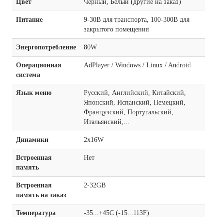
Цвет
Черный, Белый (другие на заказ)
Питание
9-30В для транспорта, 100-300В для
закрытого помещения
Энергопотребление
80W
Операционная
AdPlayer / Windows / Linux / Android
система
Язык меню
Русский, Английский, Китайский,
Японский, Испанский, Немецкий,
Французский, Португальский,
Итальянский,...
Динамики
2x16W
Встроенная
Нет
память
Встроенная
2-32GB
память на заказ
Температура
-35...+45C (-15...113F)